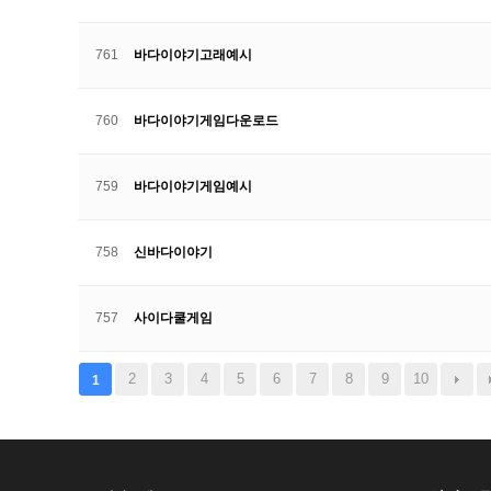
761
바다이야기고래예시
760
바다이야기게임다운로드
759
바다이야기게임예시
758
신바다이야기
757
사이다쿨게임
2
3
4
5
6
7
8
9
10
1