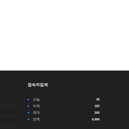
접속자집계
오늘
36
어제
183
최대
266
전체
6,666