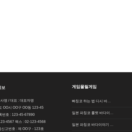
게임몰릴게임
정보
회사명 / 대표 : 대표자명
빠칭코 하는 법 디시 바…
도 OO시 OO구 OO동 123-45
일본 파칭코 룰렛 바다이…
호 : 123-45-67890
123-4567 팩스 : 02-123-4568
일본 파칭코 바다이야기 …
고번호 : 제 OO구 - 123호