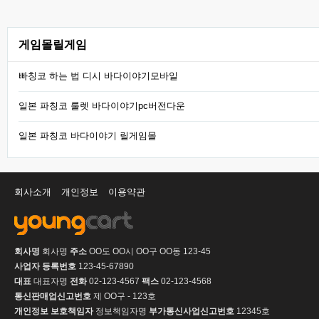
게임몰릴게임
빠칭코 하는 법 디시 바다이야기모바일
일본 파칭코 룰렛 바다이야기pc버전다운
일본 파칭코 바다이야기 릴게임몰
회사소개
개인정보
이용약관
회사명
회사명
주소
OO도 OO시 OO구 OO동 123-45
사업자 등록번호
123-45-67890
대표
대표자명
전화
02-123-4567
팩스
02-123-4568
통신판매업신고번호
제 OO구 - 123호
개인정보 보호책임자
정보책임자명
부가통신사업신고번호
12345호